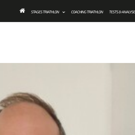
STAGES TRIATHLON
COACHING TRIATHLON
TESTS & ANALYS