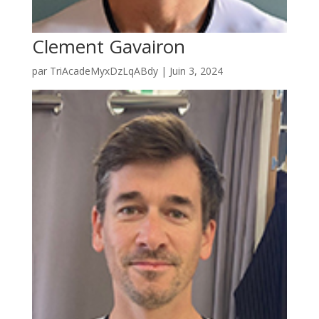
Clement Gavairon
par
TriAcadeMyxDzLqABdy
|
Juin 3, 2024