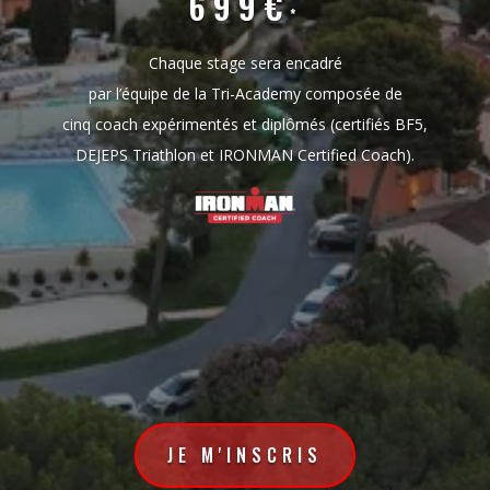
699€
*
Chaque stage sera encadré
par l’équipe de la Tri-Academy composée de
cinq coach expérimentés et diplômés (certifiés BF5,
DEJEPS Triathlon et IRONMAN Certified Coach).
JE M'INSCRIS