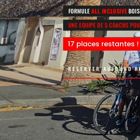
FORMULE
ALL INCLUSIVE
BOIS
UNE EQUIPE DE 5 COACHS POU
17 places restantes !
RÉSERVER AUJOURD'H