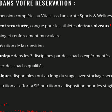
 DANS VOTRE RÉSERVATION :
pension complète, au Vitalclass Lanzarote Sports & Wellnes
ent structurée
, conçue pour les athlètes
de tous niveaux
*
hing et renforcement musculaire.
xécution de la transition
chnique
dans les 3 disciplines par des coachs expérimentés.
ec des coachs qualifiés.
niques
disponibles tout au long du stage, avec stockage sécu
rition a l’effort « SIS nutrition » a disposition pour les stag
 arrêt
 au moins à 25km/h de moyenne