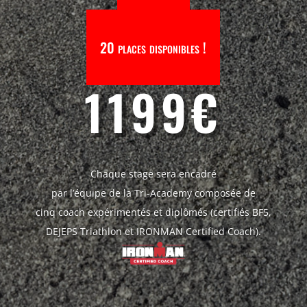
20 places disponibles !
1199€
Chaque stage sera encadré
par l’équipe de la Tri-Academy composée de
cinq coach expérimentés et diplômés (certifiés BF5,
DEJEPS Triathlon et IRONMAN Certified Coach).